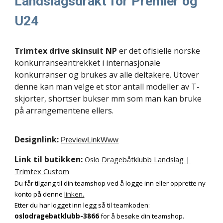
Landslagsdrakt for Premier og
U24
Trimtex drive skinsuit NP
er det ofisielle norske
konkurranseantrekket i internasjonale
konkurranser og brukes av alle deltakere. Utover
denne kan man velge et stor antall modeller av T-
skjorter, shortser bukser mm som man kan bruke
på arrangementene ellers.
Designlink:
PreviewLinkWww
Link til butikken:
Oslo Dragebåtklubb Landslag |
Trimtex Custom
Du får tilgang til din teamshop ved å logge inn eller opprette ny
konto på denne
linken.
Etter du har logget inn legg så til teamkoden:
oslodragebatklubb-3866
for å besøke din teamshop.