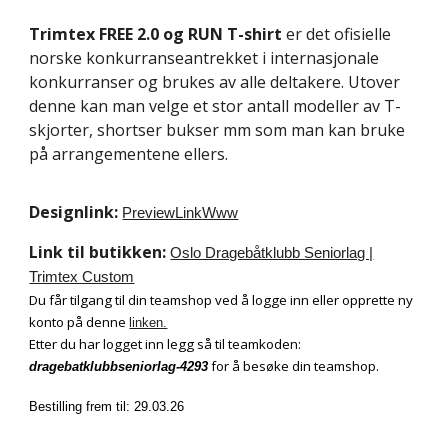
Trimtex
FREE 2.0 og RUN T-shirt
er det ofisielle
norske konkurranseantrekket i internasjonale
konkurranser og brukes av alle deltakere. Utover
denne kan man velge et stor antall modeller av T-
skjorter, shortser bukser mm som man kan bruke
på arrangementene ellers.
Designlink:
PreviewLinkWww
Link til butikken:
Oslo Dragebåtklubb Seniorlag |
Trimtex Custom
Du får tilgang til din teamshop ved å logge inn eller opprette ny
konto på denne
linken.
Etter du har logget inn legg så til teamkoden:
for å besøke din teamshop.
dragebatklubbseniorlag-4293
Bestilling frem til: 29.03.26