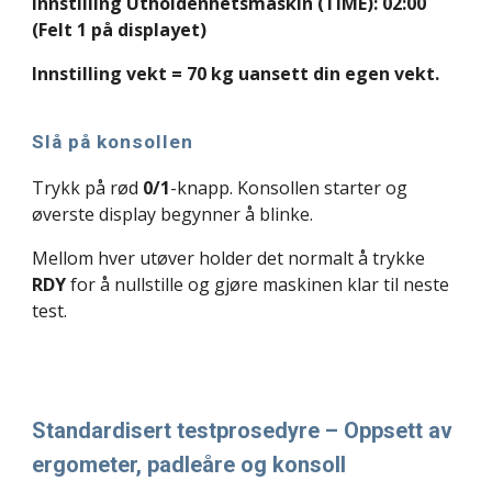
i
nnstilling Utholdenhetsmaskin (TIME): 02:00
(
Felt 1 på displayet)
Innstilling
v
ekt = 70 kg uansett din egen vekt.
Slå på konsollen
Trykk på rød
0/1
-knapp. Konsollen starter og
øverste display begynner å blinke.
Mellom hver utøver holder det normalt å trykke
RDY
for å nullstille og gjøre maskinen klar til neste
test.
Standardisert testprosedyre – Oppsett av
ergometer, padleåre og konsoll